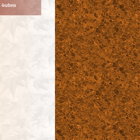
 õszben