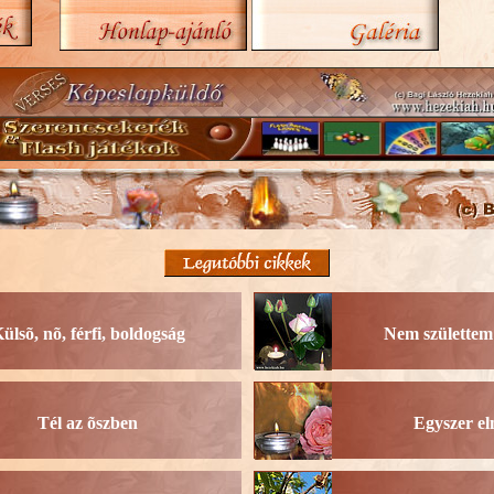
ülsõ, nõ, férfi, boldogság
Nem születtem
Tél az õszben
Egyszer e