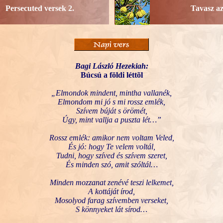
Persecuted versek 2.
Tavasz az
Bagi László Hezekiah:
Búcsú a földi léttõl
„Elmondok mindent, mintha vallanék,
Elmondom mi jó s mi rossz emlék,
Szívem búját s örömét,
Úgy, mint vallja a puszta lét…”
Rossz emlék: amikor nem voltam Veled,
És jó: hogy Te velem voltál,
Tudni, hogy szíved és szívem szeret,
És minden szó, amit szóltál…
Minden mozzanat zenévé teszi lelkemet,
A kottáját írod,
Mosolyod farag szívemben verseket,
S könnyeket lát sírod…