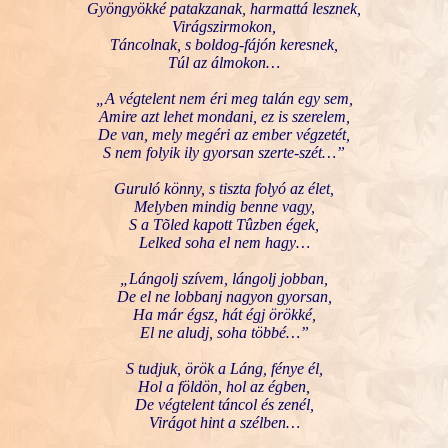
Gyöngyökké patakzanak, harmattá lesznek,
Virágszirmokon,
Táncolnak, s boldog-fájón keresnek,
Túl az álmokon…
„A végtelent nem éri meg talán egy sem,
Amire azt lehet mondani, ez is szerelem,
De van, mely megéri az ember végzetét,
S nem folyik ily gyorsan szerte-szét…”
Guruló könny, s tiszta folyó az élet,
Melyben mindig benne vagy,
S a Tõled kapott Tûzben égek,
Lelked soha el nem hagy…
„Lángolj szívem, lángolj jobban,
De el ne lobbanj nagyon gyorsan,
Ha már égsz, hát égj örökké,
El ne aludj, soha többé…”
S tudjuk, örök a Láng, fénye él,
Hol a földön, hol az égben,
De végtelent táncol és zenél,
Virágot hint a szélben…