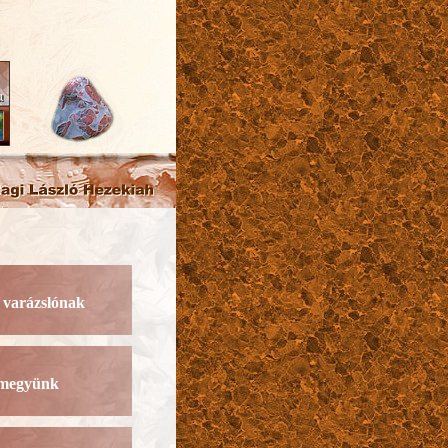
 varázslónak
lmegyünk